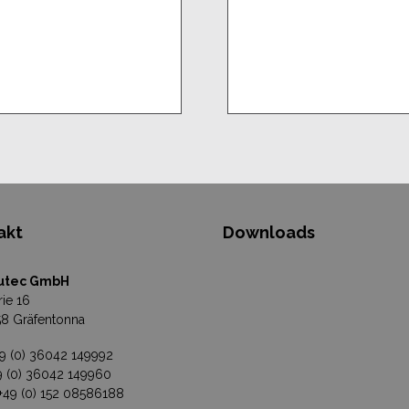
akt
Downloads
utec GmbH
rie 16
8 Gräfentonna
49 (0) 36042 149992
49 (0) 36042 149960
 +49 (0) 152 08586188