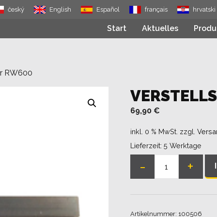
český
English
Español
français
hrvatski
Start
Aktuelles
Produ
er RW600
VERSTELL
69,90
€
inkl. 0 % MwSt.
zzgl.
Versa
Lieferzeit:
5 Werktage
-
+
Verstellspanner
RW600
Menge
Artikelnummer:
100506