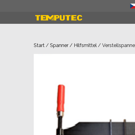
Zum
Inhalt
springen
Start
/
Spanner / Hilfsmittel
/ Verstellspann