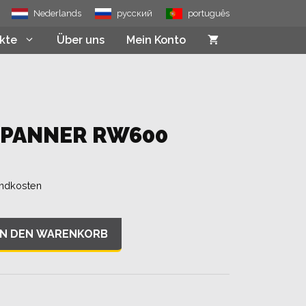
Menge
Nederlands
русский
português
kte
Über uns
Mein Konto
SPANNER RW600
ndkosten
IN DEN WARENKORB