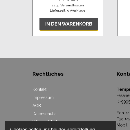
inkl. 0 % MwSt.
zzgl.
Versandkosten
Lieferzeit:
5 Werktage
IN DEN WARENKORB
Rechtliches
Kont
Kontakt
Temp
Fasane
Impressum
D-9995
AGB
Fon: +
Datenschutz
Fax: +
Widerrufsbelehrung
Mobil:
Cookies helfen uns bei der Bereitstellung