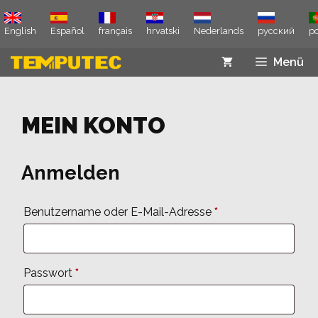
Zum
Inhalt
English
Español
français
hrvatski
Nederlands
русский
p
springen
Menü
MEIN KONTO
Anmelden
Erforderlich
Benutzername oder E-Mail-Adresse
*
Erforderlich
Passwort
*