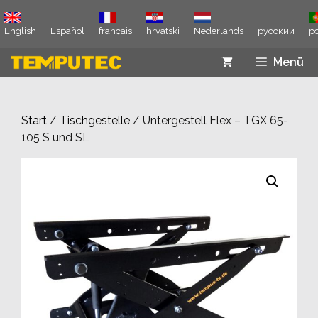
Zum
Inhalt
English
Español
français
hrvatski
Nederlands
русский
p
springen
Menü
Start
/
Tischgestelle
/ Untergestell Flex – TGX 65-
105 S und SL