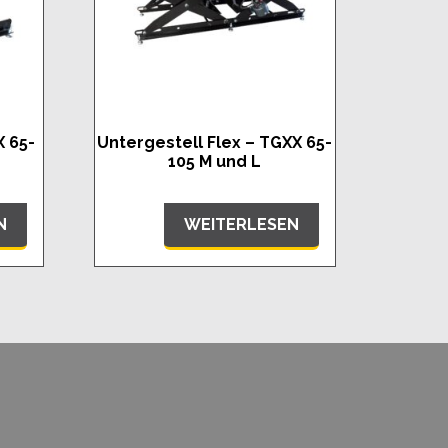
X 65-
Untergestell Flex – TGXX 65-
105 M und L
N
WEITERLESEN