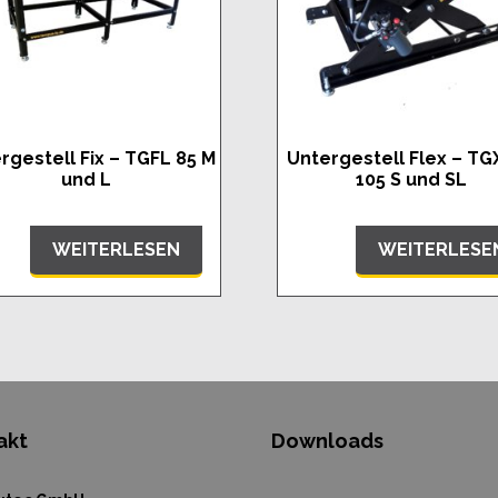
rgestell Fix – TGFL 85 M
Untergestell Flex – TG
und L
105 S und SL
WEITERLESEN
WEITERLESE
akt
Downloads