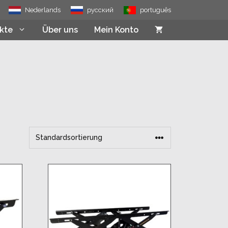
Nederlands
русский
português
kte
Über uns
Mein Konto