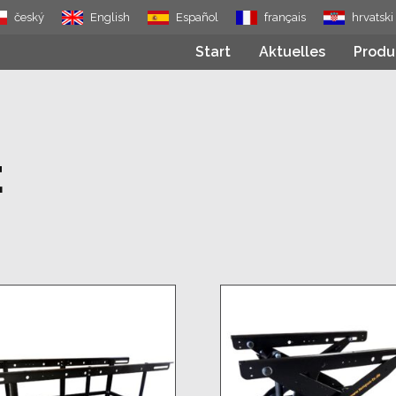
český
English
Español
français
hrvatski
Start
Aktuelles
Produ
E