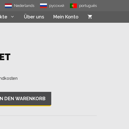
Menge
Nederlands
русский
português
kte
Über uns
Mein Konto
ET
ndkosten
IN DEN WARENKORB