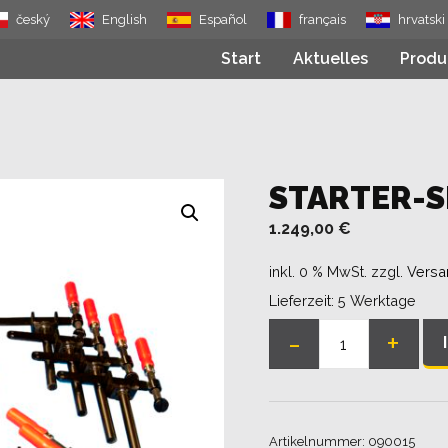
český
English
Español
français
hrvatski
Start
Aktuelles
Produ
STARTER-S
1.249,00
€
inkl. 0 % MwSt.
zzgl.
Versa
Lieferzeit:
5 Werktage
-
+
Starter-
Set
Menge
Artikelnummer:
090015