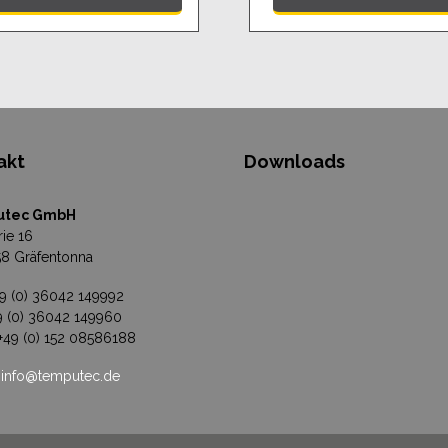
akt
Downloads
utec GmbH
rie 16
8 Gräfentonna
49 (0) 36042 149992
49 (0) 36042 149960
 +49 (0) 152 08586188
:
info@temputec.de