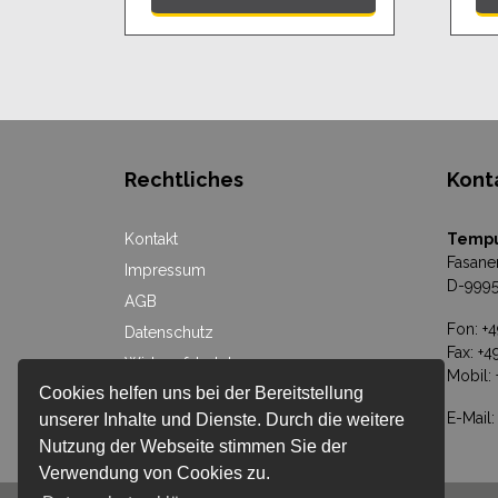
Rechtliches
Kont
Kontakt
Temp
Fasane
Impressum
D-9995
AGB
Fon: +
Datenschutz
Fax: +
Widerrufsbelehrung
Mobil:
Cookies helfen uns bei der Bereitstellung
Versandkosten
E-Mail
unserer Inhalte und Dienste. Durch die weitere
Streitschlichtungsplattform
Nutzung der Webseite stimmen Sie der
Verwendung von Cookies zu.