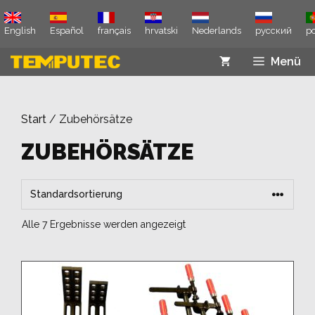
Zum
Inhalt
English
Español
français
hrvatski
Nederlands
русский
p
springen
Menü
Start
/ Zubehörsätze
ZUBEHÖRSÄTZE
Alle 7 Ergebnisse werden angezeigt