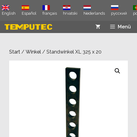
Zum
Inhalt
English
Español
français
hrvatski
Nederlands
русский
p
springen
Menü
Start
/
Winkel
/ Standwinkel XL 325 x 20