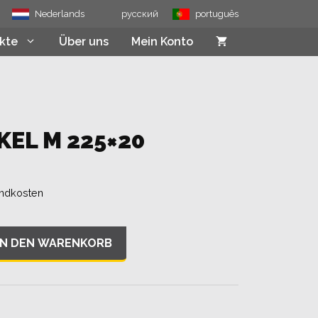
225x20
Nederlands
русский
português
Menge
kte
Über uns
Mein Konto
EL M 225×20
ndkosten
IN DEN WARENKORB