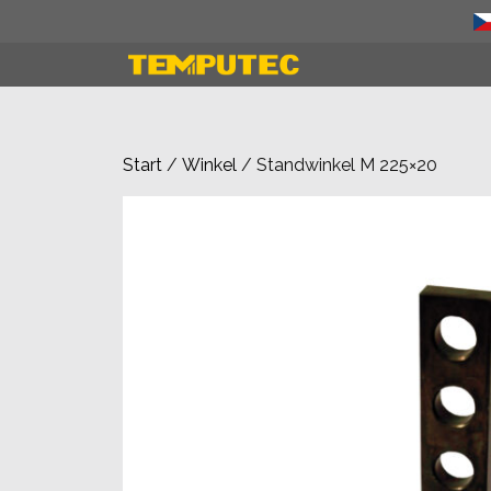
Zum
Inhalt
springen
Start
/
Winkel
/ Standwinkel M 225×20