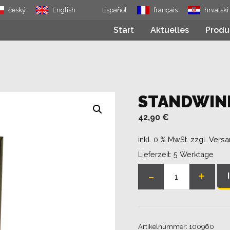
český
English
Español
français
hrvatski
Start
Aktuelles
Produ
STANDWINK
42,90
€
inkl. 0 % MwSt.
zzgl.
Versa
Lieferzeit:
5 Werktage
-
+
Standwinkel
M
225x20
Menge
Artikelnummer:
100960