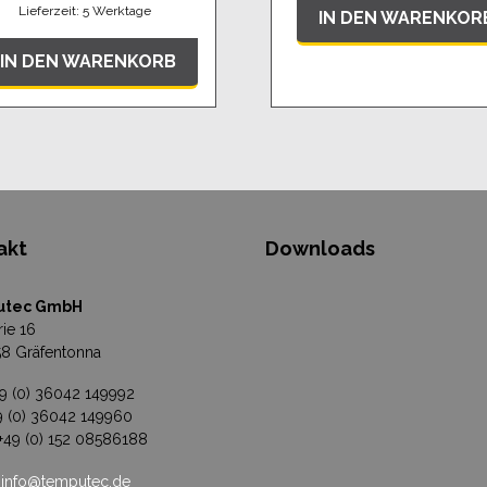
Lieferzeit:
5 Werktage
IN DEN WARENKOR
IN DEN WARENKORB
akt
Downloads
utec GmbH
rie 16
8 Gräfentonna
49 (0) 36042 149992
49 (0) 36042 149960
 +49 (0) 152 08586188
:
info@temputec.de