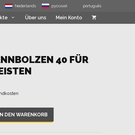
40
Nederlands
русский
português
für
Winkel/Leisten
kte
Über uns
Mein Konto
Menge
NNBOLZEN 40 FÜR
EISTEN
ndkosten
IN DEN WARENKORB