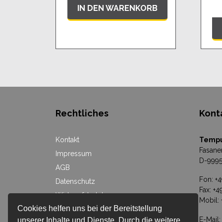
IN DEN WARENKORB
Rechtliches
Kont
Kontakt
Temp
Fasane
Impressum
D-9995
AGB
Fon: +
Datenschutz
Fax: +
Widerrufsbelehrung
Mobil:
Cookies helfen uns bei der Bereitstellung
Versandkosten
E-Mail
unserer Inhalte und Dienste. Durch die weitere