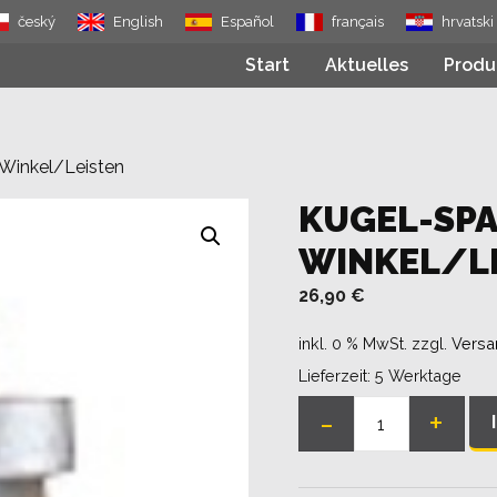
český
English
Español
français
hrvatski
Start
Aktuelles
Produ
Winkel/Leisten
KUGEL-SPA
WINKEL/L
26,90
€
inkl. 0 % MwSt.
zzgl.
Versa
Lieferzeit:
5 Werktage
-
+
Kugel-
Spannbolzen
40