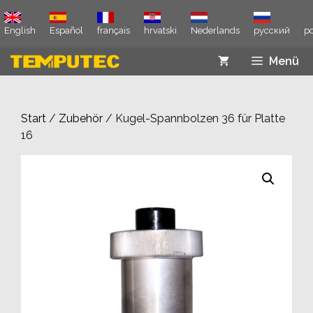
Zum
Inhalt
English
Español
français
hrvatski
Nederlands
русский
p
springen
Menü
Start
/
Zubehör
/ Kugel-Spannbolzen 36 für Platte
16