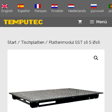
Zum
Inhalt
English
Español
français
hrvatski
Nederlands
русский
p
springen
Menü
Start
/
Tischplatten
/ Plattenmodul SST 16 S Ø16