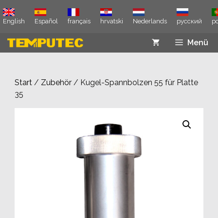
Zum
Inhalt
English
Español
français
hrvatski
Nederlands
русский
p
springen
Menü
Start
/
Zubehör
/ Kugel-Spannbolzen 55 für Platte
35