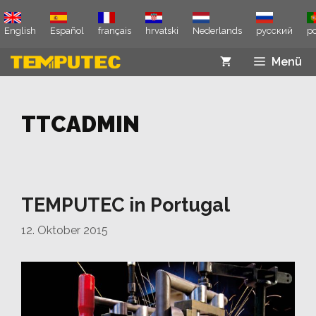
Zum
Inhalt
English
Español
français
hrvatski
Nederlands
русский
p
springen
Menü
TTCADMIN
TEMPUTEC in Portugal
12. Oktober 2015