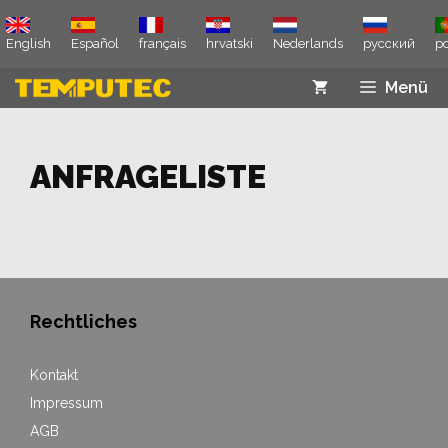
Zum
Inhalt
English
Español
français
hrvatski
Nederlands
русский
p
springen
Menü
ANFRAGELISTE
Rechtliches
Kontakt
Impressum
AGB